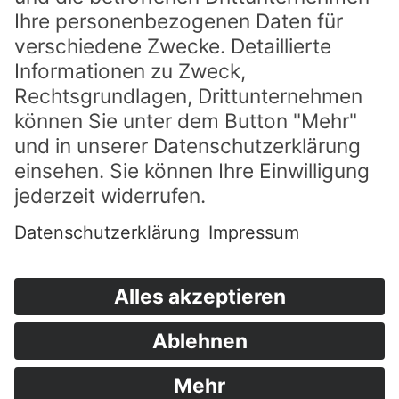
Die ARCHE wird von uns regelmäßig mit
besonderen Aktionen unterstützt
Cargo SEAL (Germany) GmbH
Konsul-Ritter-Str. 15-17 - Gebäude 3 | 21079 Hamburg